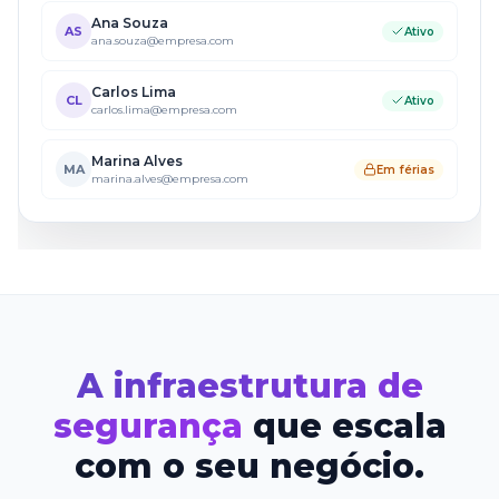
Ana Souza
AS
Ativo
ana.souza@empresa.com
Carlos Lima
CL
Ativo
carlos.lima@empresa.com
Marina Alves
MA
Em férias
marina.alves@empresa.com
A infraestrutura de
segurança
que escala
com o seu negócio.