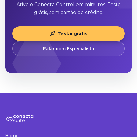
Ative o Conecta Control em minutos. Teste
grátis, sem cartão de crédito.
Testar grátis
Falar com Especialista
Home